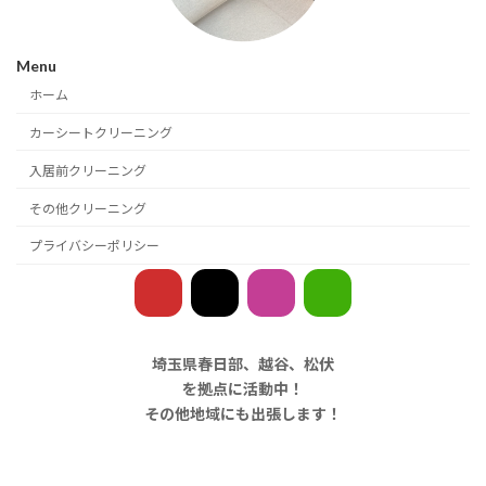
Menu
ホーム
カーシートクリーニング
入居前クリーニング
その他クリーニング
プライバシーポリシー
ア
ア
ア
ア
イ
イ
イ
イ
コ
コ
コ
コ
ン
ン
ン
ン
リ
リ
リ
リ
ン
ン
ン
ン
ク
ク
ク
ク
埼玉県春日部、越谷、松伏
を拠点に活動中！
その他地域にも出張します！
Copyright © クリーニングのSollani Service All Rights Reserved.