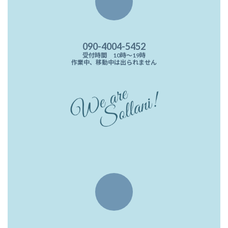
ン
リ
ン
ク
090-4004-5452
受付時間 10時〜19時
作業中、移動中は出られません
ア
イ
コ
ン
リ
ン
ク