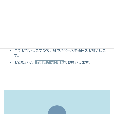
電源、水道水はお客様のお宅から取らせていただきます。
パーツを洗う場所をお借りします。
10年以上経過したエアコンは、パーツ破損のリスクがある
為
取り外さない場合がございます。
取り付け場所によってはお受けできない場合がございます。
エアコンの真下を空けておいてください。
車でお伺いしますので、駐車スペースの確保をお願いしま
す。
お支払いは、
作業終了時に現金
でお願いします。
ア
イ
コ