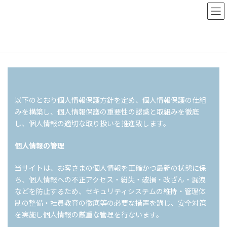
コ
ナ
ン
ビ
テ
ゲ
ン
ー
ツ
シ
ホーム
プライバシーポリシー
へ
ョ
ス
ン
キ
に
ッ
移
プ
動
以下のとおり個人情報保護方針を定め、個人情報保護の仕組
みを構築し、個人情報保護の重要性の認識と取組みを徹底
し、個人情報の適切な取り扱いを推進致します。
個人情報の管理
当サイトは、お客さまの個人情報を正確かつ最新の状態に保
ち、個人情報への不正アクセス・紛失・破損・改ざん・漏洩
などを防止するため、セキュリティシステムの維持・管理体
制の整備・社員教育の徹底等の必要な措置を講じ、安全対策
を実施し個人情報の厳重な管理を行ないます。