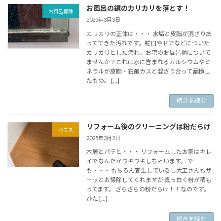
お風呂の鏡のカリカリを落とす！
お風呂掃除
2025年3月3日
カリカリの正体は・・・ 水垢と皮脂が混ざりあ
ってできた汚れです。蛇口やドアなどについた
カリカリとした汚れ、お宅のお風呂場について
ませんか？これは水に含まれるカルシウムやミ
ネラルが皮脂・石鹸カスと混ざり合って蓄積し
たもの。 […]
続きを読む
リフォーム後のクリーニングは粉だらけ
ハウス
2025年3月2日
木屑とパテと・・・ リフォームしたお家はキレ
イでなんだかウキウキしちゃいます。 で
も・・・ もちろん養生しているし大工さんもザ
ーッとお掃除してくれますが 真っ白く粉が積も
ってます。 ざらざらの粉だらけ！！なのです。
ひた […]
続きを読む