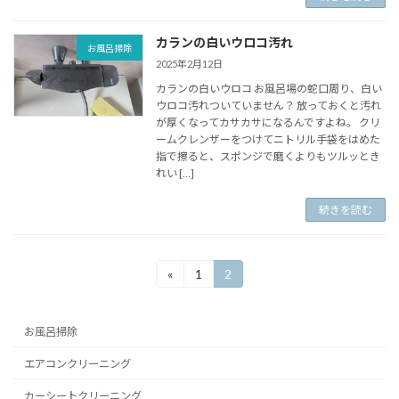
カランの白いウロコ汚れ
お風呂掃除
2025年2月12日
カランの白いウロコ お風呂場の蛇口周り、白い
ウロコ汚れついていません？ 放っておくと汚れ
が厚くなってカサカサになるんですよね。 クリ
ームクレンザーをつけてニトリル手袋をはめた
指で擦ると、スポンジで磨くよりもツルッとき
れい […]
続きを読む
投
«
1
2
固
固
定
定
稿
ペ
ペ
ー
ー
の
お風呂掃除
ジ
ジ
ペ
エアコンクリーニング
ー
カーシートクリーニング