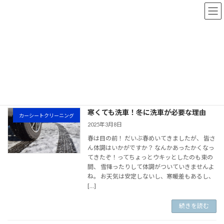
コ
ナ
ン
ビ
テ
ゲ
ン
ー
ツ
シ
ホーム
ニュース(ブログ)
埼玉
へ
ョ
ス
ン
埼玉
キ
に
ッ
移
プ
動
寒くても洗車！冬に洗車が必要な理由
カーシートクリーニング
2025年3月8日
春は目の前！ だいぶ春めいてきましたが、 皆さ
ん体調はいかがですか？ なんかあったかくなっ
てきたぞ！ってちょっとウキッとしたのも束の
間、 雪降ったりして体調がついていきませんよ
ね。 お天気は安定しないし、寒暖差もあるし、
[…]
続きを読む