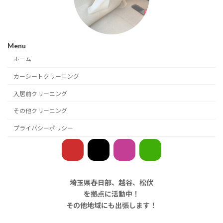
Menu
ホーム
カーシートクリーニング
入居前クリーニング
その他クリーニング
プライバシーポリシー
ア
ア
ア
ア
イ
イ
イ
イ
コ
コ
コ
コ
ン
ン
ン
ン
リ
リ
リ
リ
ン
ン
ン
ン
ク
ク
ク
ク
埼玉県春日部、越谷、松伏
を拠点に活動中！
その他地域にも出張します！