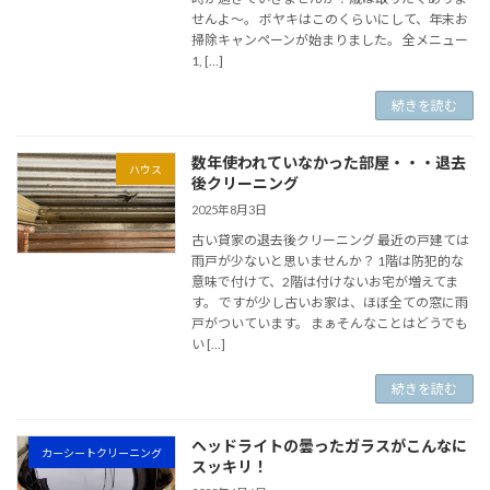
せんよ～。 ボヤキはこのくらいにして、年末お
掃除キャンペーンが始まりました。 全メニュー
1, […]
続きを読む
数年使われていなかった部屋・・・退去
ハウス
後クリーニング
2025年8月3日
古い貸家の退去後クリーニング 最近の戸建ては
雨戸が少ないと思いませんか？ 1階は防犯的な
意味で付けて、2階は付けないお宅が増えてま
す。 ですが少し古いお家は、ほぼ全ての窓に雨
戸がついています。 まぁそんなことはどうでも
い […]
続きを読む
ヘッドライトの曇ったガラスがこんなに
カーシートクリーニング
スッキリ！