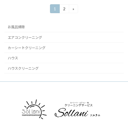
投
1
2
»
固
固
定
定
稿
ペ
ペ
ー
ー
の
お風呂掃除
ジ
ジ
ペ
エアコンクリーニング
ー
カーシートクリーニング
ジ
ハウス
送
ハウスクリーニング
り