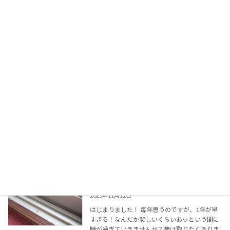
くない雰囲気のまま大晦日を迎え新年を迎える
パターン […]
続きを読む
1年ぶりの換気扇掃除！
ハウス
2025年11月21日
さてさて、1年ぶりですが・・・ 早いものでも
う「年末」という言葉がでてきましたね～。そ
してこちらの換気扇も、1年ぶりにお掃除させ
ていただきました。 こんな感じですね。では早
速お掃除していきましょう！ 溶け出す油汚れ シ
ロ […]
続きを読む
年末お掃除キャンペーン！
カーシートクリーニング
2025年11月12日
はじまりました！ 毎年思うのですが、1年が早
すぎる！なんだか悲しいくらいあっという間に
時が過ぎていきませんか？歳は取りたくありま