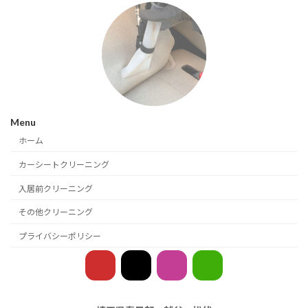
Menu
ホーム
カーシートクリーニング
入居前クリーニング
その他クリーニング
プライバシーポリシー
ア
ア
ア
ア
イ
イ
イ
イ
コ
コ
コ
コ
ン
ン
ン
ン
リ
リ
リ
リ
ン
ン
ン
ン
ク
ク
ク
ク